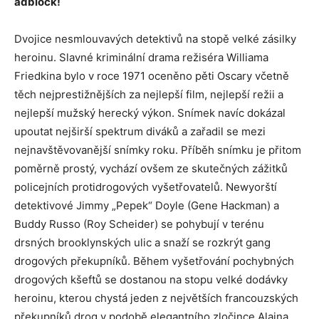
adblock!
Dvojice nesmlouvavých detektivů na stopě velké zásilky
heroinu. Slavné kriminální drama režiséra Williama
Friedkina bylo v roce 1971 oceněno pěti Oscary včetně
těch nejprestižnějších za nejlepší film, nejlepší režii a
nejlepší mužský herecký výkon. Snímek navíc dokázal
upoutat nejširší spektrum diváků a zařadil se mezi
nejnavštěvovanější snímky roku. Příběh snímku je přitom
poměrně prostý, vychází ovšem ze skutečných zážitků
policejních protidrogových vyšetřovatelů. Newyorští
detektivové Jimmy „Pepek“ Doyle (Gene Hackman) a
Buddy Russo (Roy Scheider) se pohybují v terénu
drsných brooklynských ulic a snaží se rozkrýt gang
drogových překupníků. Během vyšetřování pochybných
drogových kšeftů se dostanou na stopu velké dodávky
heroinu, kterou chystá jeden z největších francouzských
překupníků drog v podobě elegantního zločince Alaina