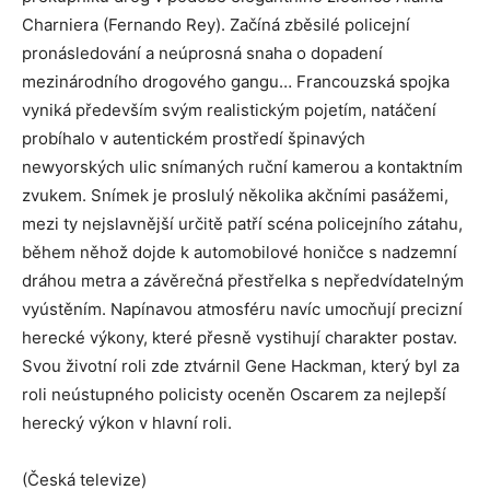
Charniera (Fernando Rey). Začíná zběsilé policejní
pronásledování a neúprosná snaha o dopadení
mezinárodního drogového gangu… Francouzská spojka
vyniká především svým realistickým pojetím, natáčení
probíhalo v autentickém prostředí špinavých
newyorských ulic snímaných ruční kamerou a kontaktním
zvukem. Snímek je proslulý několika akčními pasážemi,
mezi ty nejslavnější určitě patří scéna policejního zátahu,
během něhož dojde k automobilové honičce s nadzemní
dráhou metra a závěrečná přestřelka s nepředvídatelným
vyústěním. Napínavou atmosféru navíc umocňují precizní
herecké výkony, které přesně vystihují charakter postav.
Svou životní roli zde ztvárnil Gene Hackman, který byl za
roli neústupného policisty oceněn Oscarem za nejlepší
herecký výkon v hlavní roli.
(Česká televize)