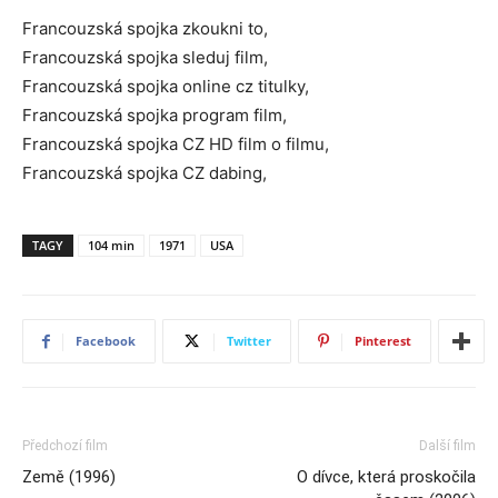
Francouzská spojka zkoukni to,
Francouzská spojka sleduj film,
Francouzská spojka online cz titulky,
Francouzská spojka program film,
Francouzská spojka CZ HD film o filmu,
Francouzská spojka CZ dabing,
TAGY
104 min
1971
USA
Facebook
Twitter
Pinterest
Předchozí film
Další film
Země (1996)
O dívce, která proskočila