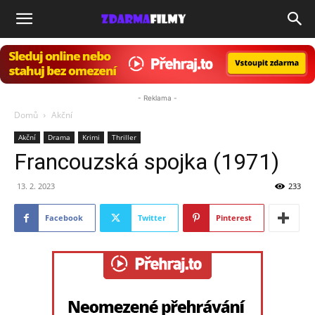
ZdarmaFilmy.cz
- Reklama -
Domů
Akční
Akční
Drama
Krimi
Thriller
Francouzská spojka (1971)
13. 2. 2023
233
Facebook
Twitter
Pinterest